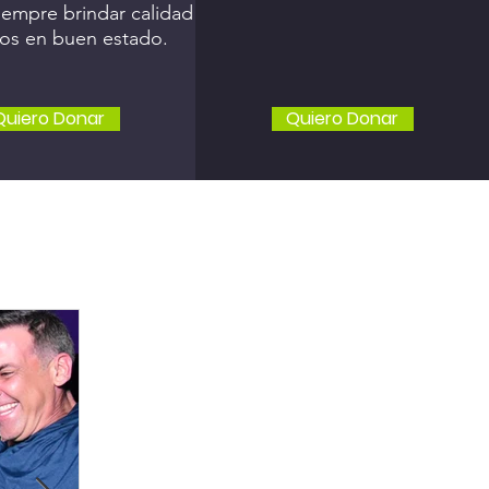
iempre brindar calidad
ulos en buen estado.
Quiero Donar
Quiero Donar