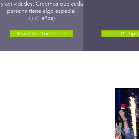
y actividades. Creemos que cada
persona tiene algo especial.
(+21 años)
Envía tu información
Iniciar Camp