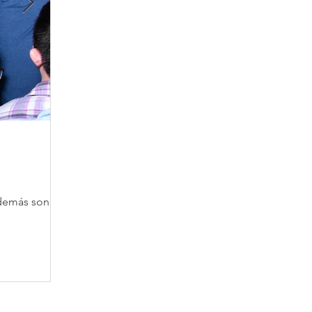
Sep 13, 2024
"Sueño en Camino" : Transfor
y Propósito
demás son el
En Misión Alivio , nos mueve un propósito: mejora
necesitan. Hoy queremos compartirles uno de los