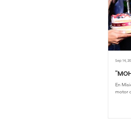
Sep 14, 2
"MOH
En Misi
motor d