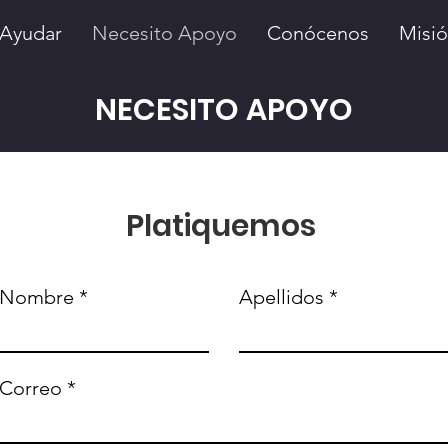
Ayudar
Necesito Apoyo
Conócenos
Misi
NECESITO APOYO
Platiquemos
Nombre
Apellidos
Correo