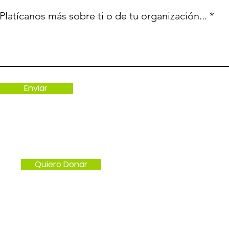
Platícanos más sobre ti o de tu organización...
Enviar
Cómo Ayudar
Tienda
Quiero Donar
Voluntario
Donaci
Iniciar Campaña
Donac